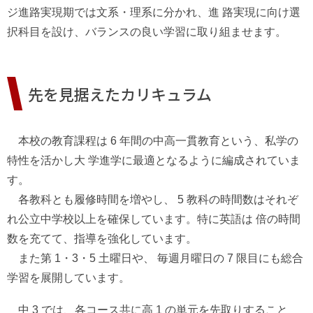
ジ進路実現期では文系・理系に分かれ、進 路実現に向け選
択科目を設け、バランスの良い学習に取り組ませます。
先を見据えたカリキュラム
本校の教育課程は 6 年間の中高一貫教育という、私学の
特性を活かし大 学進学に最適となるように編成されていま
す。
各教科とも履修時間を増やし、 5 教科の時間数はそれぞ
れ公立中学校以上を確保しています。特に英語は 倍の時間
数を充てて、指導を強化しています。
また第 1・3・5 土曜日や、 毎週月曜日の 7 限目にも総合
学習を展開しています。
中 3 では、各コース共に高 1 の単元を先取りすること