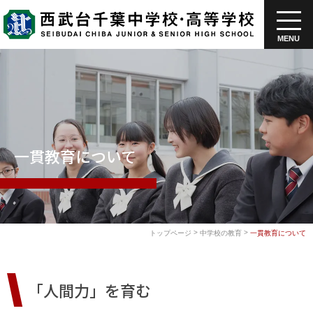
MENU
一貫教育について
>
>
トップページ
中学校の教育
一貫教育について
「人間力」を育む