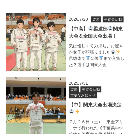
2026/7/28
柔道
生徒会活動
【中高】
柔道部
関東
大会＆全国大会出場！
気は優しくて力持ち、お淑や
か女子が頑張りました
県総体で
２位
まで入賞し
た３選手は関東大会 ...
2025/7/31
柔道
生徒会活動
重要なお知らせ
【中】関東大会出場決定
７月２６日（土） 東金アリ
ーナで行われた｟千葉県中学