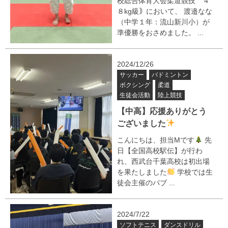
校総合体育大会柔道競技 ４
８kg級｠において、 渡邉なな
（中学１年：流山新川小）が
準優勝をおさめました。 ...
2024/12/26
サッカー
バドミントン
ボクシング
柔道
生徒会活動
陸上競技
【中高】応援ありがとう
ございました
こんにちは、担当Mです
先
日【全国高校駅伝】が行わ
れ、西武台千葉高校は初出場
を果たしました
学校では生
徒会主催のパブ ...
2024/7/22
ソフトテニス
ダンスドリル