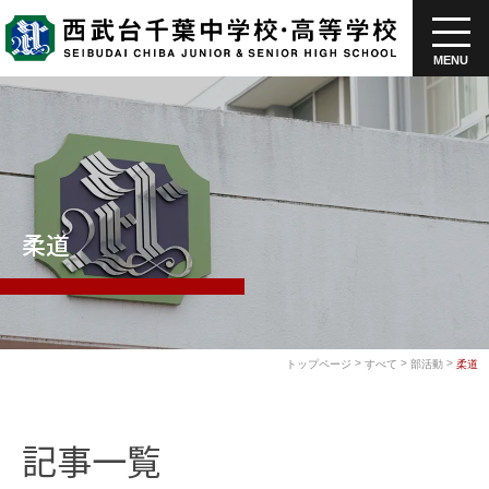
MENU
柔道
>
>
>
トップページ
すべて
部活動
柔道
記事一覧