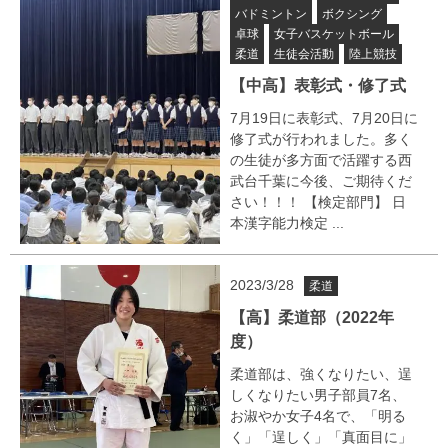
バドミントン
ボクシング
卓球
女子バスケットボール
柔道
生徒会活動
陸上競技
【中高】表彰式・修了式
7月19日に表彰式、7月20日に
修了式が行われました。多く
の生徒が多方面で活躍する西
武台千葉に今後、ご期待くだ
さい！！！ 【検定部門】 日
本漢字能力検定 ...
2023/3/28
柔道
【高】柔道部（2022年
度）
柔道部は、強くなりたい、逞
しくなりたい男子部員7名、
お淑やか女子4名で、「明る
く」「逞しく」「真面目に」